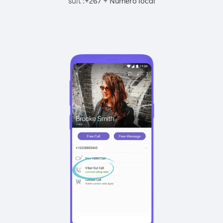
suit :
+
+
267
Numéro local