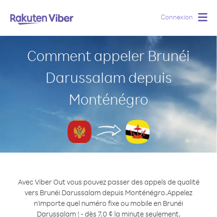
Connexion
Togg
navig
Comment appeler Brunéi
Darussalam depuis
Monténégro
Avec Viber Out vous pouvez passer des appels de qualité
vers Brunéi Darussalam depuis Monténégro.
Appelez
n'importe quel numéro fixe ou mobile en Brunéi
Darussalam ! - dès 7.0 ¢ la minute seulement.