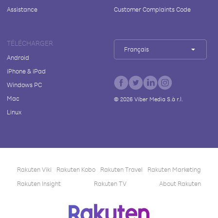
Assistance
Customer Complaints Code
TÉLÉCHARGER
Français
Android
iPhone & iPad
Windows PC
Mac
©
2026
Viber Media S.à r.l.
Linux
Rakuten Viki
Rakuten Kobo
Rakuten Travel
Rakuten Marketing
Rakuten Insight
Rakuten TV
About Rakuten