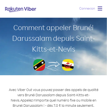
Connexion
Togg
navig
Comment appeler Brunéi
Darussalam depuis Saint-
Kitts-et-Nevis
Avec Viber Out vous pouvez passer des appels de qualité
vers Brunéi Darussalam depuis Saint-Kitts-et-
Nevis.
Appelez n'importe quel numéro fixe ou mobile en
Brunéi Darussalam ! - dès 7.0 ¢ la minute seulement.