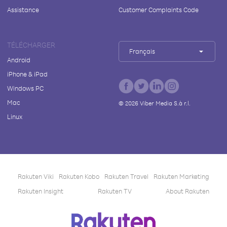
Assistance
Customer Complaints Code
TÉLÉCHARGER
Français
Android
iPhone & iPad
Windows PC
Mac
©
2026
Viber Media S.à r.l.
Linux
Rakuten Viki
Rakuten Kobo
Rakuten Travel
Rakuten Marketing
Rakuten Insight
Rakuten TV
About Rakuten