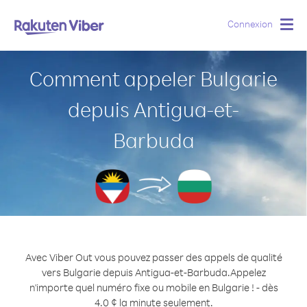
Connexion
Togg
navig
Comment appeler Bulgarie
depuis Antigua-et-
Barbuda
Avec Viber Out vous pouvez passer des appels de qualité
vers Bulgarie depuis Antigua-et-Barbuda.
Appelez
n'importe quel numéro fixe ou mobile en Bulgarie ! - dès
4.0 ¢ la minute seulement.