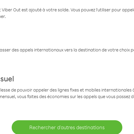
 Viber Out est ajouté à votre solde. Vous pouvez l'utiliser pour app
ber.
passer des appels internationaux vers la destination de votre choix 
suel
se de pouvoir appeler des lignes fixes et mobiles internationales à 
mensuel, vous faites des économies sur les appels que vous passez d
Rechercher d'autres destinations