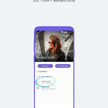
suit :
+
+
359
Numéro local