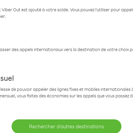
 Viber Out est ajouté à votre solde. Vous pouvez l'utiliser pour app
ber.
passer des appels internationaux vers la destination de votre choix 
suel
se de pouvoir appeler des lignes fixes et mobiles internationales à 
mensuel, vous faites des économies sur les appels que vous passez d
Rechercher d'autres destinations