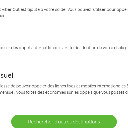
 Viber Out est ajouté à votre solde. Vous pouvez l'utiliser pour app
ber.
passer des appels internationaux vers la destination de votre choix 
suel
se de pouvoir appeler des lignes fixes et mobiles internationales à 
mensuel, vous faites des économies sur les appels que vous passez d
Rechercher d'autres destinations