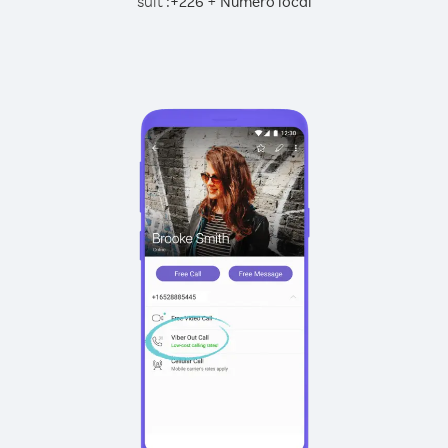
suit :
+
+
226
Numéro local