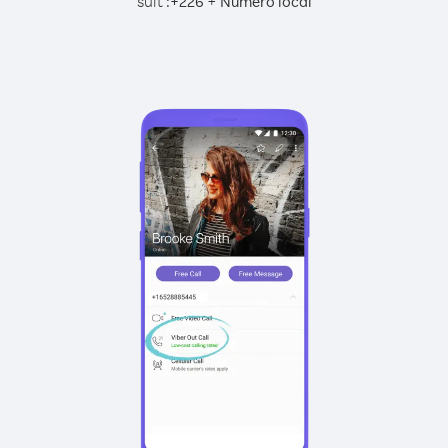
suit :
+
+
226
Numéro local