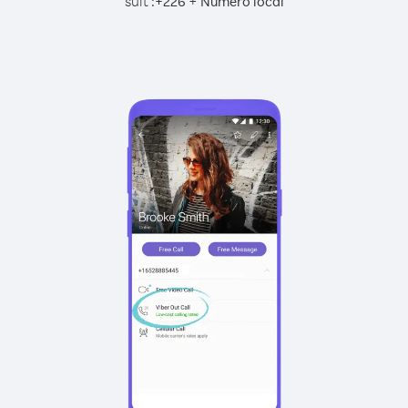
suit :
+
+
226
Numéro local