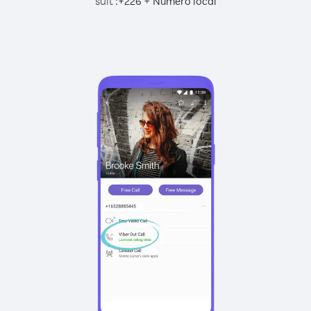
suit :
+
+
226
Numéro local