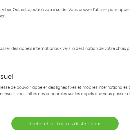
 Viber Out est ajouté à votre solde. Vous pouvez l'utiliser pour app
ber.
passer des appels internationaux vers la destination de votre choix 
suel
se de pouvoir appeler des lignes fixes et mobiles internationales à 
mensuel, vous faites des économies sur les appels que vous passez d
Rechercher d'autres destinations