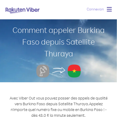
Connexion
Togg
navig
Comment appeler Burkina
Faso depuis Satellite
Thuraya
Avec Viber Out vous pouvez passer des appels de qualité
vers Burkina Faso depuis Satellite Thuraya.
Appelez
n'importe quel numéro fixe ou mobile en Burkina Faso ! -
dès 43.0 ¢ la minute seulement.