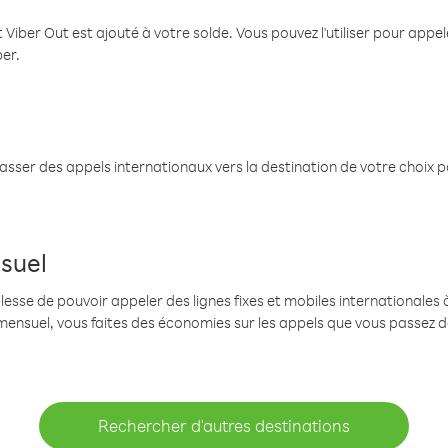
 Viber Out est ajouté à votre solde. Vous pouvez l'utiliser pour app
ber.
passer des appels internationaux vers la destination de votre choix 
suel
se de pouvoir appeler des lignes fixes et mobiles internationales à 
mensuel, vous faites des économies sur les appels que vous passez d
Rechercher d'autres destinations