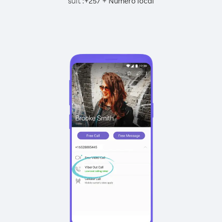
suit :
+
+
257
Numéro local