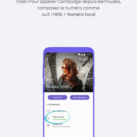
Viber.
Pour appeler Cambodge depuis Bermudes,
composez le numéro comme
suit :
+
+
855
Numéro local