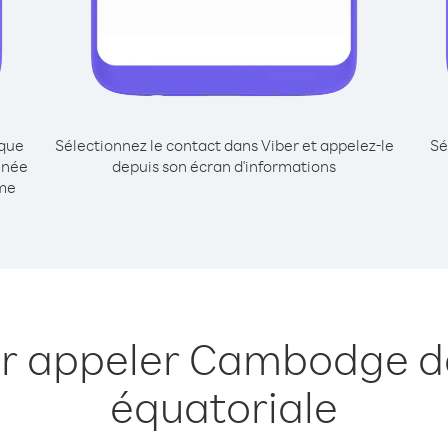
ique
Sélectionnez le contact dans Viber et appelez-le
Sé
inée
depuis son écran d'informations
mme
ur appeler Cambodge d
équatoriale