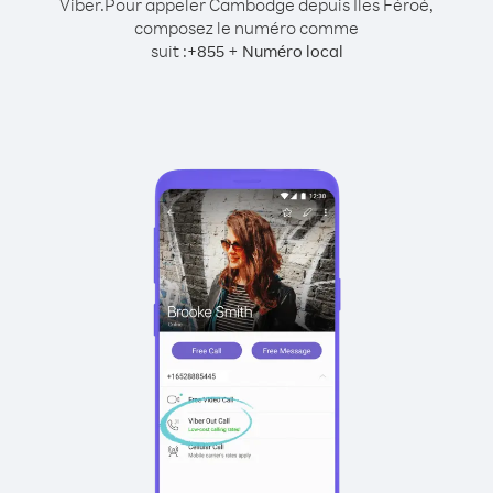
Viber.
Pour appeler Cambodge depuis Îles Féroé,
composez le numéro comme
suit :
+
+
855
Numéro local