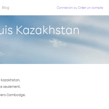
Blog
Connexion
ou
Créer un compte
is Kazakhstan
 Kazakhstan.
te seulement.
te vers Cambodge.