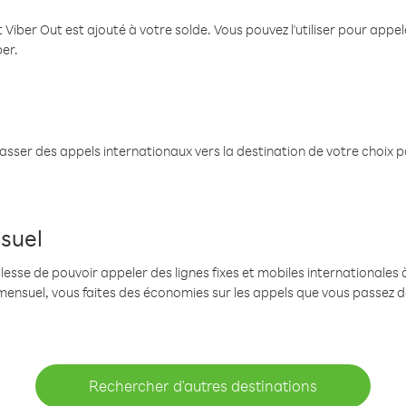
 Viber Out est ajouté à votre solde. Vous pouvez l'utiliser pour app
ber.
passer des appels internationaux vers la destination de votre choix 
suel
se de pouvoir appeler des lignes fixes et mobiles internationales à 
mensuel, vous faites des économies sur les appels que vous passez d
Rechercher d'autres destinations