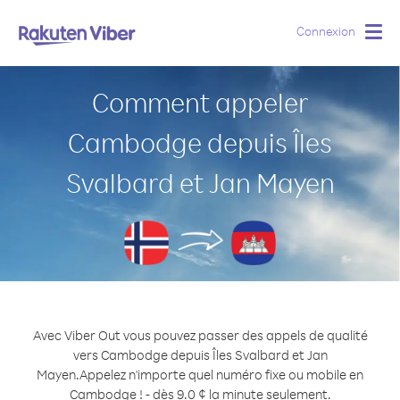
Connexion
Togg
navig
Comment appeler
Cambodge depuis Îles
Svalbard et Jan Mayen
Avec Viber Out vous pouvez passer des appels de qualité
vers Cambodge depuis Îles Svalbard et Jan
Mayen.
Appelez n'importe quel numéro fixe ou mobile en
Cambodge ! - dès 9.0 ¢ la minute seulement.