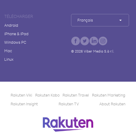
TÉLÉCHARGER
Français
Android
iPhone & iPad
Windows PC
Mac
©
2026
Viber Media S.à r.l.
Linux
Rakuten Viki
Rakuten Kobo
Rakuten Travel
Rakuten Marketing
Rakuten Insight
Rakuten TV
About Rakuten