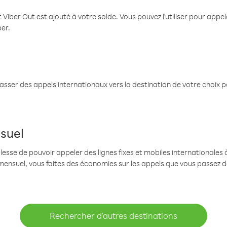
 Viber Out est ajouté à votre solde. Vous pouvez l'utiliser pour app
ber.
passer des appels internationaux vers la destination de votre choix 
suel
se de pouvoir appeler des lignes fixes et mobiles internationales à 
mensuel, vous faites des économies sur les appels que vous passez d
Rechercher d'autres destinations