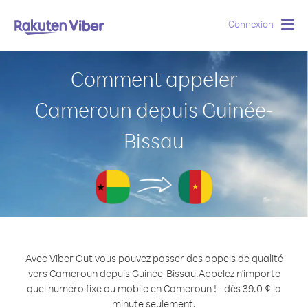
Connexion
Togg
navig
Comment appeler
Cameroun depuis Guinée-
Bissau
Avec Viber Out vous pouvez passer des appels de qualité
vers Cameroun depuis Guinée-Bissau.
Appelez n'importe
quel numéro fixe ou mobile en Cameroun ! - dès 39.0 ¢ la
minute seulement.