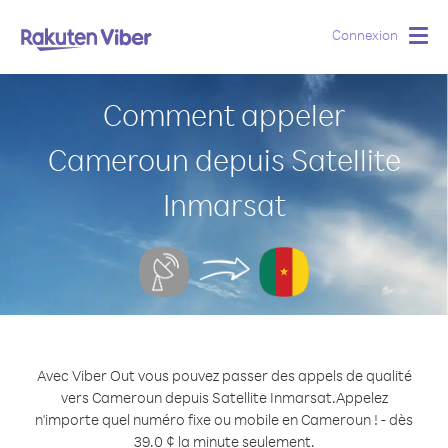
Connexion
Togg
navig
Comment appeler
Cameroun depuis Satellite
Inmarsat
Avec Viber Out vous pouvez passer des appels de qualité
vers Cameroun depuis Satellite Inmarsat.
Appelez
n'importe quel numéro fixe ou mobile en Cameroun ! - dès
39.0 ¢ la minute seulement.