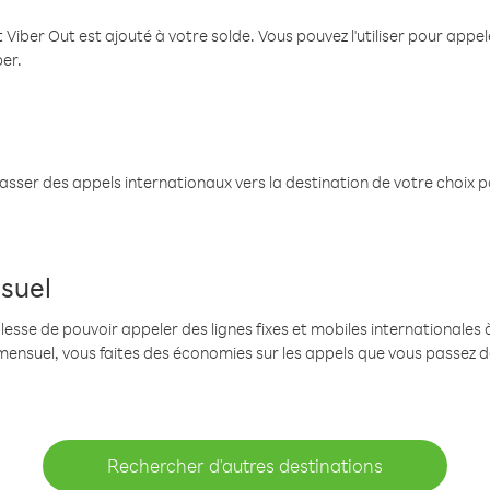
 Viber Out est ajouté à votre solde. Vous pouvez l'utiliser pour app
ber.
passer des appels internationaux vers la destination de votre choix 
suel
se de pouvoir appeler des lignes fixes et mobiles internationales à 
mensuel, vous faites des économies sur les appels que vous passez d
Rechercher d'autres destinations