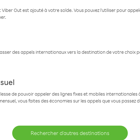
 Viber Out est ajouté à votre solde. Vous pouvez l'utiliser pour app
ber.
passer des appels internationaux vers la destination de votre choix 
suel
se de pouvoir appeler des lignes fixes et mobiles internationales à 
mensuel, vous faites des économies sur les appels que vous passez d
Rechercher d'autres destinations