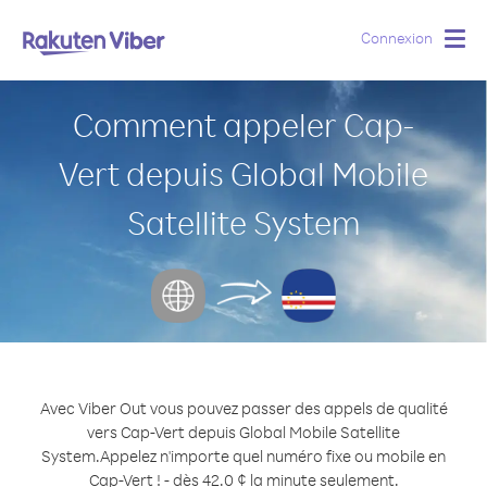
Connexion
Togg
navig
Comment appeler Cap-
Vert depuis Global Mobile
Satellite System
Avec Viber Out vous pouvez passer des appels de qualité
vers Cap-Vert depuis Global Mobile Satellite
System.
Appelez n'importe quel numéro fixe ou mobile en
Cap-Vert ! - dès 42.0 ¢ la minute seulement.