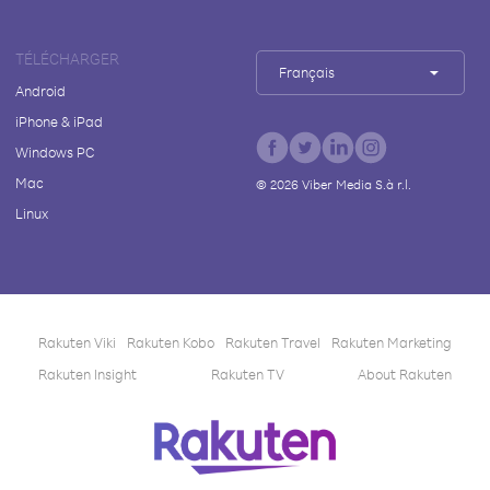
TÉLÉCHARGER
Français
Android
iPhone & iPad
Windows PC
Mac
©
2026
Viber Media S.à r.l.
Linux
Rakuten Viki
Rakuten Kobo
Rakuten Travel
Rakuten Marketing
Rakuten Insight
Rakuten TV
About Rakuten