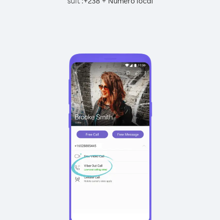
suit :
+
+
238
Numéro local