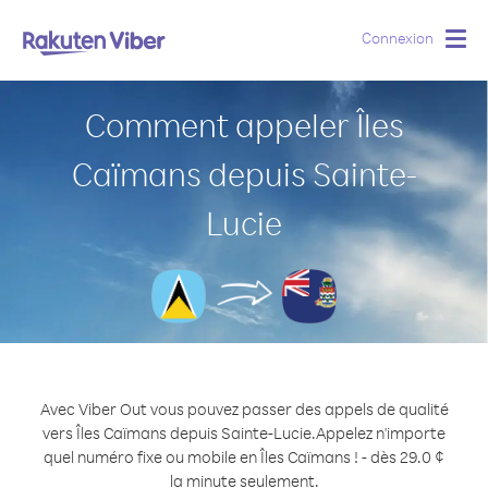
Connexion
Togg
navig
Comment appeler Îles
Caïmans depuis Sainte-
Lucie
Avec Viber Out vous pouvez passer des appels de qualité
vers Îles Caïmans depuis Sainte-Lucie.
Appelez n'importe
quel numéro fixe ou mobile en Îles Caïmans ! - dès 29.0 ¢
la minute seulement.