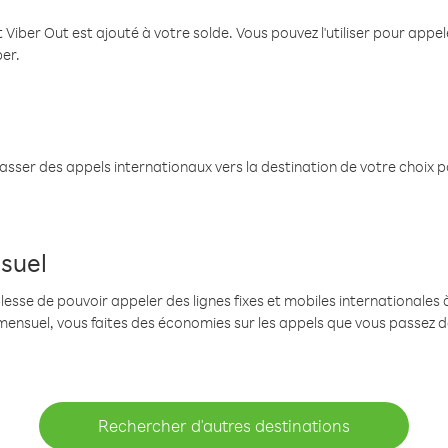
 Viber Out est ajouté à votre solde. Vous pouvez l'utiliser pour app
ber.
passer des appels internationaux vers la destination de votre choix 
suel
se de pouvoir appeler des lignes fixes et mobiles internationales à 
mensuel, vous faites des économies sur les appels que vous passez d
Rechercher d'autres destinations