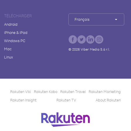
TÉLÉCHARGER
Français
Android
iPhone & iPad
Windows PC
Mac
©
2026
Viber Media S.à r.l.
Linux
Rakuten Viki
Rakuten Kobo
Rakuten Travel
Rakuten Marketing
Rakuten Insight
Rakuten TV
About Rakuten