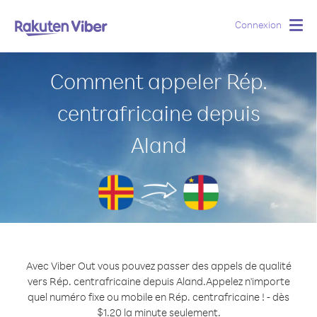
Connexion
Togg
navig
Comment appeler Rép.
centrafricaine depuis
Aland
Avec Viber Out vous pouvez passer des appels de qualité
vers Rép. centrafricaine depuis Aland.
Appelez n'importe
quel numéro fixe ou mobile en Rép. centrafricaine ! - dès
$1.20 la minute seulement.