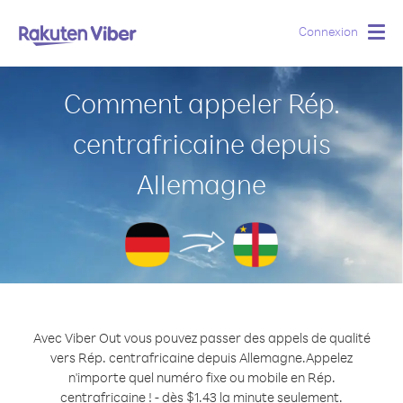
Connexion
Togg
navig
Comment appeler Rép.
centrafricaine depuis
Allemagne
Avec Viber Out vous pouvez passer des appels de qualité
vers Rép. centrafricaine depuis Allemagne.
Appelez
n'importe quel numéro fixe ou mobile en Rép.
centrafricaine ! - dès $1.43 la minute seulement.