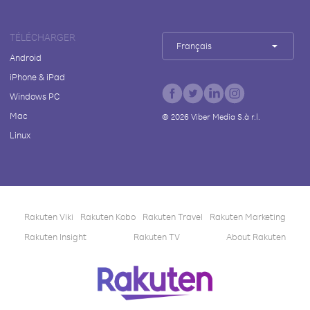
TÉLÉCHARGER
Français
Android
iPhone & iPad
Windows PC
Mac
©
2026
Viber Media S.à r.l.
Linux
Rakuten Viki
Rakuten Kobo
Rakuten Travel
Rakuten Marketing
Rakuten Insight
Rakuten TV
About Rakuten