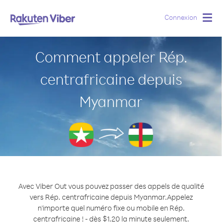
Connexion
Togg
navig
Comment appeler Rép.
centrafricaine depuis
Myanmar
Avec Viber Out vous pouvez passer des appels de qualité
vers Rép. centrafricaine depuis Myanmar.
Appelez
n'importe quel numéro fixe ou mobile en Rép.
centrafricaine ! - dès $1.20 la minute seulement.