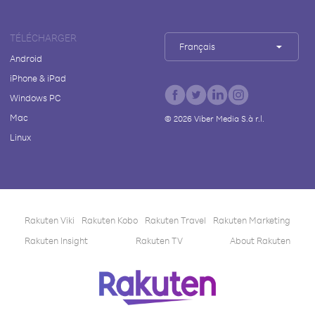
TÉLÉCHARGER
Français
Android
iPhone & iPad
Windows PC
Mac
©
2026
Viber Media S.à r.l.
Linux
Rakuten Viki
Rakuten Kobo
Rakuten Travel
Rakuten Marketing
Rakuten Insight
Rakuten TV
About Rakuten