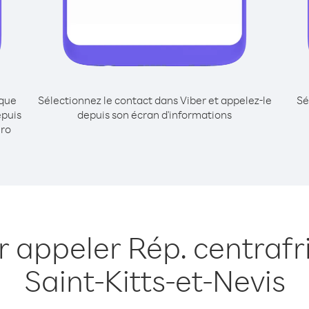
ique
Sélectionnez le contact dans Viber et appelez-le
Sé
epuis
depuis son écran d'informations
éro
r appeler Rép. centrafr
Saint-Kitts-et-Nevis