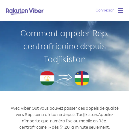
Connexion
Togg
navig
Comment appeler Rép.
centrafricaine depuis
Tadjikistan
Avec Viber Out vous pouvez passer des appels de qualité
vers Rép. centrafricaine depuis Tadjikistan.
Appelez
n'importe quel numéro fixe ou mobile en Rép.
centrafricaine ! - dès $1.20 la minute seulement.