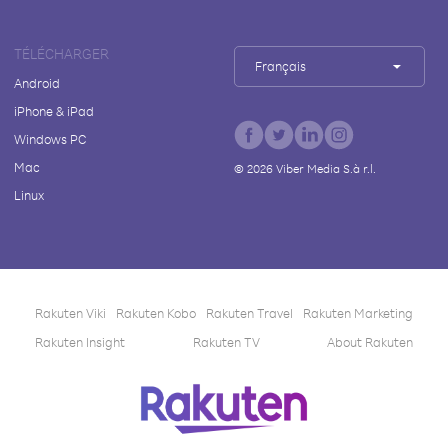
TÉLÉCHARGER
Français
Android
iPhone & iPad
Windows PC
Mac
©
2026
Viber Media S.à r.l.
Linux
Rakuten Viki
Rakuten Kobo
Rakuten Travel
Rakuten Marketing
Rakuten Insight
Rakuten TV
About Rakuten