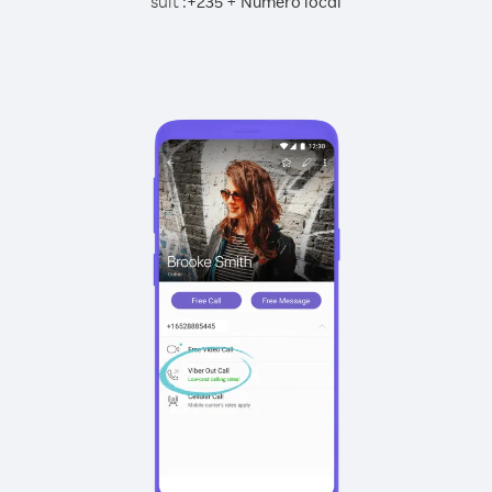
suit :
+
+
235
Numéro local