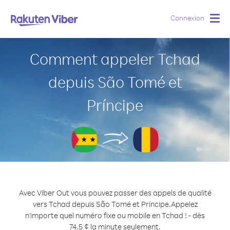
Connexion
Togg
navig
Comment appeler Tchad
depuis São Tomé et
Príncipe
Avec Viber Out vous pouvez passer des appels de qualité
vers Tchad depuis São Tomé et Príncipe.
Appelez
n'importe quel numéro fixe ou mobile en Tchad ! - dès
74.5 ¢ la minute seulement.