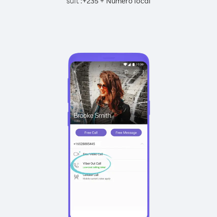
suit :
+
+
235
Numéro local