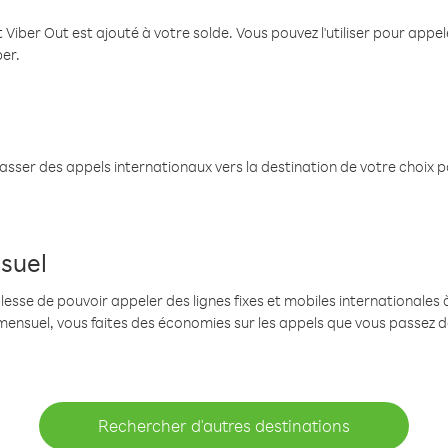
 Viber Out est ajouté à votre solde. Vous pouvez l'utiliser pour app
ber.
passer des appels internationaux vers la destination de votre choix 
suel
se de pouvoir appeler des lignes fixes et mobiles internationales à 
mensuel, vous faites des économies sur les appels que vous passez d
Rechercher d'autres destinations