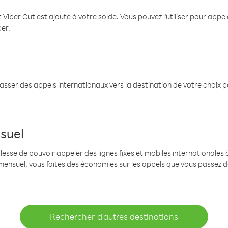
 Viber Out est ajouté à votre solde. Vous pouvez l'utiliser pour app
ber.
passer des appels internationaux vers la destination de votre choix 
suel
se de pouvoir appeler des lignes fixes et mobiles internationales à 
mensuel, vous faites des économies sur les appels que vous passez d
Rechercher d'autres destinations