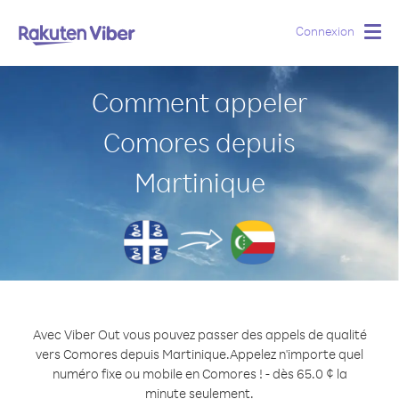
Connexion
Togg
navig
Comment appeler
Comores depuis
Martinique
Avec Viber Out vous pouvez passer des appels de qualité
vers Comores depuis Martinique.
Appelez n'importe quel
numéro fixe ou mobile en Comores ! - dès 65.0 ¢ la
minute seulement.