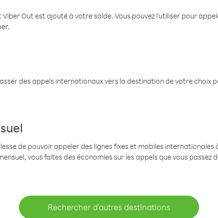
 Viber Out est ajouté à votre solde. Vous pouvez l'utiliser pour app
ber.
passer des appels internationaux vers la destination de votre choix 
suel
se de pouvoir appeler des lignes fixes et mobiles internationales à 
mensuel, vous faites des économies sur les appels que vous passez d
Rechercher d'autres destinations