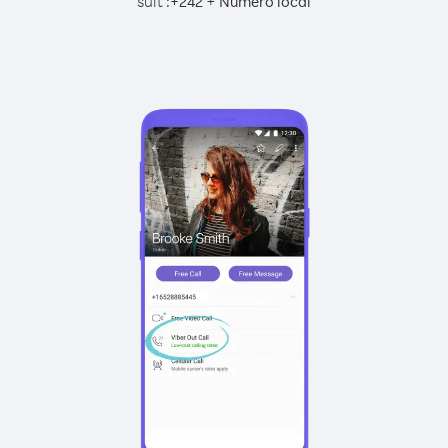
suit :
+
+
242
Numéro local