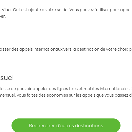
 Viber Out est ajouté à votre solde. Vous pouvez l'utiliser pour app
ber.
passer des appels internationaux vers la destination de votre choix 
suel
se de pouvoir appeler des lignes fixes et mobiles internationales à 
mensuel, vous faites des économies sur les appels que vous passez d
Rechercher d'autres destinations