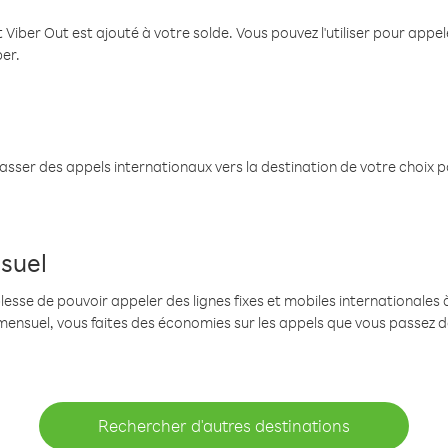
 Viber Out est ajouté à votre solde. Vous pouvez l'utiliser pour app
ber.
passer des appels internationaux vers la destination de votre choix 
suel
se de pouvoir appeler des lignes fixes et mobiles internationales à 
mensuel, vous faites des économies sur les appels que vous passez d
Rechercher d'autres destinations