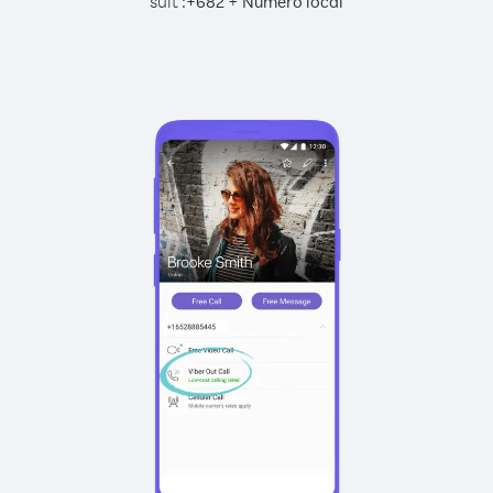
suit :
+
+
682
Numéro local