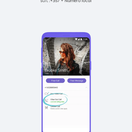
suit :
+
+
357
Numéro local