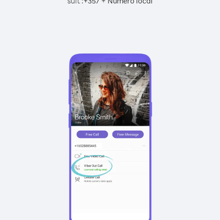
suit :
+
+
357
Numéro local