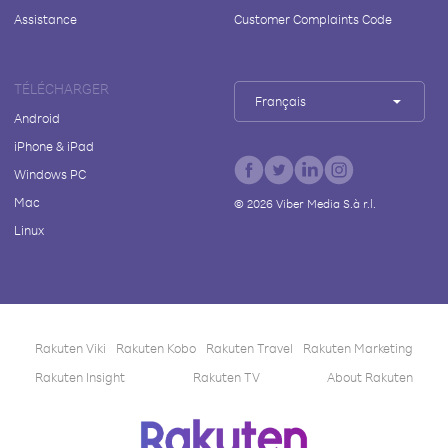
Assistance
Customer Complaints Code
TÉLÉCHARGER
Français
Android
iPhone & iPad
Windows PC
Mac
©
2026
Viber Media S.à r.l.
Linux
Rakuten Viki
Rakuten Kobo
Rakuten Travel
Rakuten Marketing
Rakuten Insight
Rakuten TV
About Rakuten