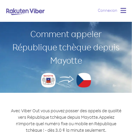
Connexion
Togg
navig
Comment appeler
République tchèque depuis
Mayotte
Avec Viber Out vous pouvez passer des appels de qualité
vers République tchèque depuis Mayotte.
Appelez
n'importe quel numéro fixe ou mobile en République
tchèque ! - dès 3.0 ¢ la minute seulement.