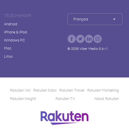
TÉLÉCHARGER
Français
Android
iPhone & iPad
Windows PC
Mac
©
2026
Viber Media S.à r.l.
Linux
Rakuten Viki
Rakuten Kobo
Rakuten Travel
Rakuten Marketing
Rakuten Insight
Rakuten TV
About Rakuten